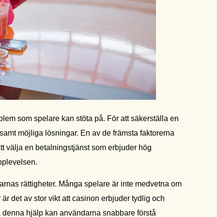
blem som spelare kan stöta på. För att säkerställa en
 samt möjliga lösningar. En av de främsta faktorerna
tt välja en betalningstjänst som erbjuder hög
pplevelsen.
arnas rättigheter. Många spelare är inte medvetna om
är det av stor vikt att casinon erbjuder tydlig och
uda denna hjälp kan användarna snabbare förstå