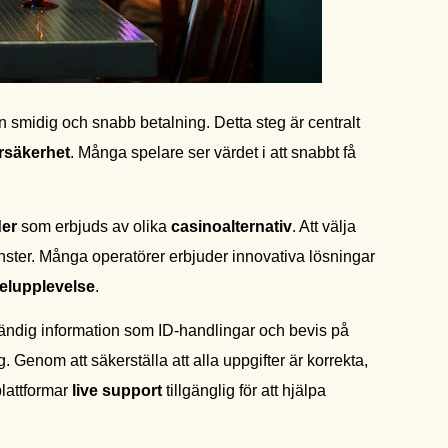
a en smidig och snabb betalning. Detta steg är centralt
rsäkerhet
. Många spelare ser värdet i att snabbt få
der
som erbjuds av olika
casinoalternativ
. Att välja
vinster. Många operatörer erbjuder innovativa lösningar
elupplevelse
.
dvändig information som ID-handlingar och bevis på
 Genom att säkerställa att alla uppgifter är korrekta,
lattformar
live support
tillgänglig för att hjälpa