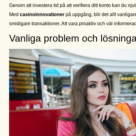
Genom att investera tid på att verifiera ditt konto kan du nj
Med
casinoinnovationer
på uppgång, blir det allt vanliga
smidigare transaktioner. Att vara proaktiv och väl informerad
Vanliga problem och lösninga