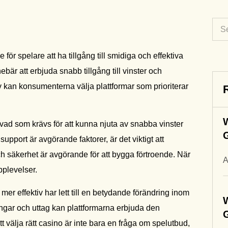
för spelare att ha tillgång till smidiga och effektiva
är att erbjuda snabb tillgång till vinster och
iv kan konsumenterna välja plattformar som prioriterar
W
å vad som krävs för att kunna njuta av snabba vinster
upport är avgörande faktorer, är det viktigt att
och säkerhet är avgörande för att bygga förtroende. När
A
pplevelser.
r effektiv har lett till en betydande förändring inom
W
ingar och uttag kan plattformarna erbjuda den
 välja rätt casino är inte bara en fråga om spelutbud,