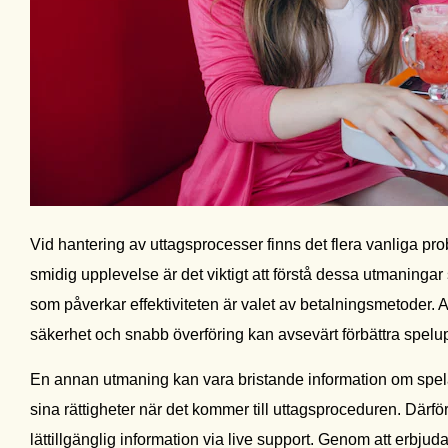
Vid hantering av uttagsprocesser finns det flera vanliga pro
smidig upplevelse är det viktigt att förstå dessa utmaningar
som påverkar effektiviteten är valet av betalningsmetoder. A
säkerhet och snabb överföring kan avsevärt förbättra spelu
En annan utmaning kan vara bristande information om spel
sina rättigheter när det kommer till uttagsproceduren. Därför 
lättillgänglig information via live support. Genom att erbj