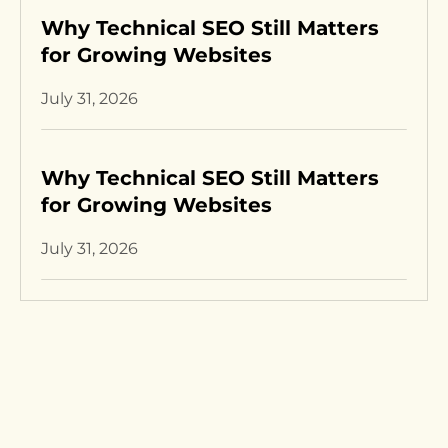
Why Technical SEO Still Matters
for Growing Websites
July 31, 2026
Why Technical SEO Still Matters
for Growing Websites
July 31, 2026