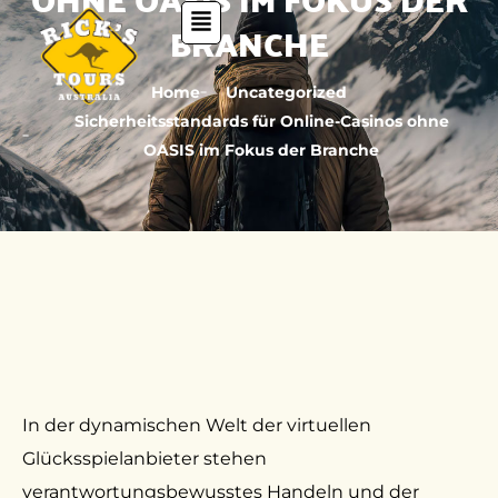
BRANCHE
Home
Uncategorized
Sicherheitsstandards für Online-Casinos ohne
OASIS im Fokus der Branche
In der dynamischen Welt der virtuellen
Glücksspielanbieter stehen
verantwortungsbewusstes Handeln und der