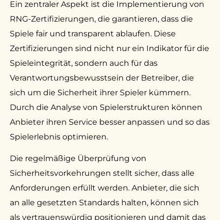
Ein zentraler Aspekt ist die Implementierung von
RNG-Zertifizierungen, die garantieren, dass die
Spiele fair und transparent ablaufen. Diese
Zertifizierungen sind nicht nur ein Indikator für die
Spieleintegrität, sondern auch für das
Verantwortungsbewusstsein der Betreiber, die
sich um die Sicherheit ihrer Spieler kümmern.
Durch die Analyse von Spielerstrukturen können
Anbieter ihren Service besser anpassen und so das
Spielerlebnis optimieren.
Die regelmäßige Überprüfung von
Sicherheitsvorkehrungen stellt sicher, dass alle
Anforderungen erfüllt werden. Anbieter, die sich
an alle gesetzten Standards halten, können sich
als vertrauenswürdig positionieren und damit das