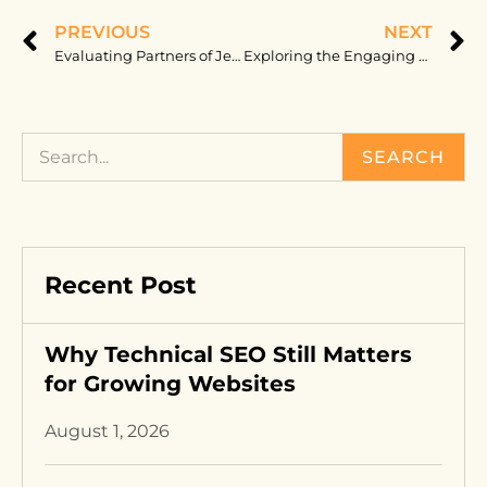
PREVIOUS
NEXT
Evaluating Partners of Jet4Bet in the Gaming Industry
Exploring the Engaging Mobile Gambling Features at Lizaro Casino
SEARCH
Recent Post
Why Technical SEO Still Matters
for Growing Websites
August 1, 2026