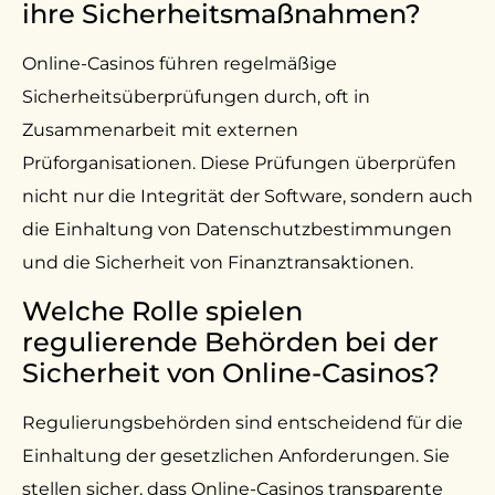
ihre Sicherheitsmaßnahmen?
Online-Casinos führen regelmäßige
Sicherheitsüberprüfungen durch, oft in
Zusammenarbeit mit externen
Prüforganisationen. Diese Prüfungen überprüfen
nicht nur die Integrität der Software, sondern auch
die Einhaltung von Datenschutzbestimmungen
und die Sicherheit von Finanztransaktionen.
Welche Rolle spielen
regulierende Behörden bei der
Sicherheit von Online-Casinos?
Regulierungsbehörden sind entscheidend für die
Einhaltung der gesetzlichen Anforderungen. Sie
stellen sicher, dass Online-Casinos transparente