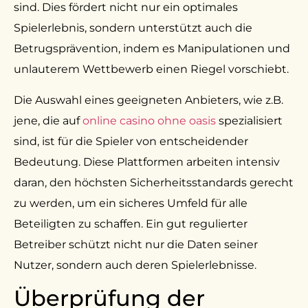
sind. Dies fördert nicht nur ein optimales
Spielerlebnis, sondern unterstützt auch die
Betrugsprävention, indem es Manipulationen und
unlauterem Wettbewerb einen Riegel vorschiebt.
Die Auswahl eines geeigneten Anbieters, wie z.B.
jene, die auf
online casino ohne oasis
spezialisiert
sind, ist für die Spieler von entscheidender
Bedeutung. Diese Plattformen arbeiten intensiv
daran, den höchsten Sicherheitsstandards gerecht
zu werden, um ein sicheres Umfeld für alle
Beteiligten zu schaffen. Ein gut regulierter
Betreiber schützt nicht nur die Daten seiner
Nutzer, sondern auch deren Spielerlebnisse.
Überprüfung der