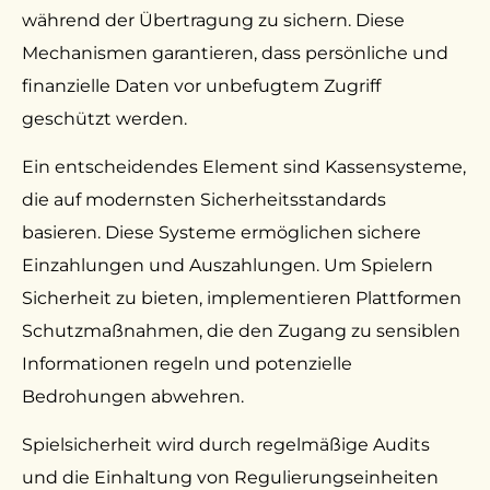
während der Übertragung zu sichern. Diese
Mechanismen garantieren, dass persönliche und
finanzielle Daten vor unbefugtem Zugriff
geschützt werden.
Ein entscheidendes Element sind Kassensysteme,
die auf modernsten Sicherheitsstandards
basieren. Diese Systeme ermöglichen sichere
Einzahlungen und Auszahlungen. Um Spielern
Sicherheit zu bieten, implementieren Plattformen
Schutzmaßnahmen, die den Zugang zu sensiblen
Informationen regeln und potenzielle
Bedrohungen abwehren.
Spielsicherheit wird durch regelmäßige Audits
und die Einhaltung von Regulierungseinheiten