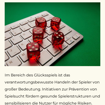
Im Bereich des Glücksspiels ist das
verantwortungsbewusste Handeln der Spieler von
großer Bedeutung. Initiativen zur Prävention von
Spielsucht fördern gesunde Spielerstrukturen und
sensibilisieren die Nutzer für mögliche Risiken.