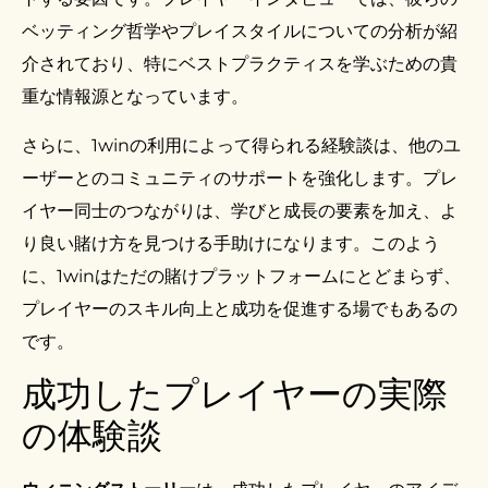
ベッティング哲学やプレイスタイルについての分析が紹
介されており、特にベストプラクティスを学ぶための貴
重な情報源となっています。
さらに、1winの利用によって得られる経験談は、他のユ
ーザーとのコミュニティのサポートを強化します。プレ
イヤー同士のつながりは、学びと成長の要素を加え、よ
り良い賭け方を見つける手助けになります。このよう
に、1winはただの賭けプラットフォームにとどまらず、
プレイヤーのスキル向上と成功を促進する場でもあるの
です。
成功したプレイヤーの実際
の体験談