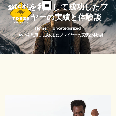
1WINを利用して成功したプ
レイヤーの実績と体験談
Home
Uncategorized
1winを利用して成功したプレイヤーの実績と体験談