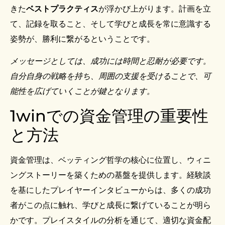
きた
ベストプラクティス
が浮かび上がります。計画を立
て、記録を取ること、そして学びと成長を常に意識する
姿勢が、勝利に繋がるということです。
メッセージとしては、成功には時間と忍耐が必要です。
自分自身の戦略を持ち、周囲の支援を受けることで、可
能性を広げていくことが鍵となります。
1winでの資金管理の重要性
と方法
資金管理は、ベッティング哲学の核心に位置し、ウィニ
ングストーリーを築くための基盤を提供します。経験談
を基にしたプレイヤーインタビューからは、多くの成功
者がこの点に触れ、学びと成長に繋げていることが明ら
かです。プレイスタイルの分析を通じて、適切な資金配