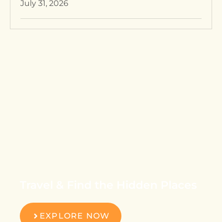
July 31, 2026
Travel & Find the Hidden Places
EXPLORE NOW