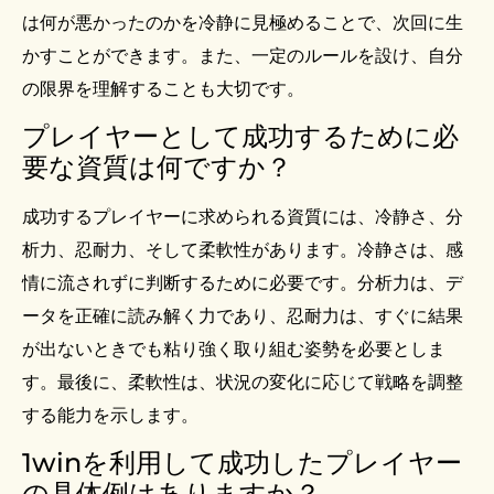
は何が悪かったのかを冷静に見極めることで、次回に生
かすことができます。また、一定のルールを設け、自分
の限界を理解することも大切です。
プレイヤーとして成功するために必
要な資質は何ですか？
成功するプレイヤーに求められる資質には、冷静さ、分
析力、忍耐力、そして柔軟性があります。冷静さは、感
情に流されずに判断するために必要です。分析力は、デ
ータを正確に読み解く力であり、忍耐力は、すぐに結果
が出ないときでも粘り強く取り組む姿勢を必要としま
す。最後に、柔軟性は、状況の変化に応じて戦略を調整
する能力を示します。
1winを利用して成功したプレイヤー
の具体例はありますか？