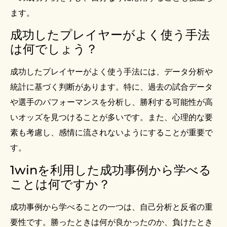
ます。
成功したプレイヤーがよく使う手法
は何でしょう？
成功したプレイヤーがよく使う手法には、データ分析や
統計に基づく判断があります。特に、過去の試合データ
や選手のパフォーマンスを分析し、勝利する可能性が高
いオッズを見つけることが多いです。また、心理的な要
素も考慮し、感情に流されないようにすることが重要で
す。
1winを利用した成功事例から学べる
ことは何ですか？
成功事例から学べることの一つは、自己分析と反省の重
要性です。勝ったときは何が良かったのか、負けたとき